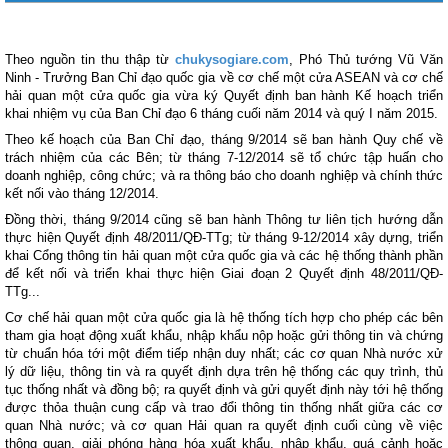
Theo nguồn tin thu thập từ
chukysogiare.com
, Phó Thủ tướng Vũ Văn
Ninh - Trưởng Ban Chỉ đạo quốc gia về cơ chế một cửa ASEAN và cơ chế
hải quan một cửa quốc gia vừa ký Quyết định ban hành
Kế hoạch
triển
khai nhiệm vụ của Ban Chỉ đạo 6 tháng cuối năm 2014 và quý I năm 2015.
Theo kế hoạch của Ban Chỉ đạo, tháng 9/2014 sẽ ban hành Quy chế về
trách nhiệm của các Bên; từ tháng 7-12/2014 sẽ tổ chức tập huấn cho
doanh nghiệp, công chức; và ra thông báo cho doanh nghiệp và chính thức
kết nối vào tháng 12/2014.
Đồng thời, tháng 9/2014 cũng sẽ ban hành Thông tư liên tịch hướng dẫn
thực hiện Quyết định
48/2011/QĐ-TTg
; từ tháng 9-12/2014 xây dựng, triển
khai Cổng thông tin hải quan một cửa quốc gia và các hệ thống thành phần
để kết nối và triển khai thực hiện Giai đoạn 2 Quyết định 48/2011/QĐ-
TTg...
Cơ chế hải quan một cửa quốc gia là hệ thống tích hợp cho phép các bên
tham gia hoạt động xuất khẩu, nhập khẩu nộp hoặc gửi thông tin và chứng
từ chuẩn hóa tới một điểm tiếp nhận duy nhất; các cơ quan Nhà nước xử
lý dữ liệu, thông tin và ra quyết định dựa trên hệ thống các quy trình, thủ
tục thống nhất và đồng bộ; ra quyết định và gửi quyết định này tới hệ thống
được thỏa thuận cung cấp và trao đổi thông tin thống nhất giữa các cơ
quan Nhà nước; và cơ quan Hải quan ra quyết định cuối cùng về việc
thông quan, giải phóng hàng hóa xuất khẩu, nhập khẩu, quá cảnh hoặc