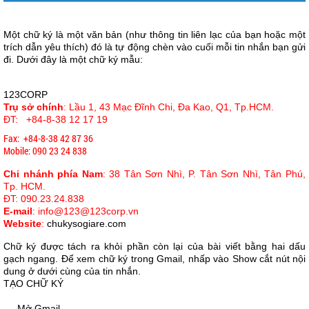
Một chữ ký
là một
văn bản
(như thông tin
liên lạc của bạn
hoặc
một
trích dẫn
yêu thích
) đó là
tự động
chèn vào
cuối mỗi tin nhắn
bạn gửi
đi.
Dưới đây là một
chữ ký mẫu
:
123CORP
Trụ sở chính
: Lầu 1, 43 Mạc Đĩnh Chi, Đa Kao, Q1, Tp.HCM.
ĐT: +84-8-38 12 17 19
Fax:
+84-8-38 42 87 36
Mobile: 090 23 24 838
Chi nhánh
phía Nam
: 38 Tân Sơn Nhì, P. Tân Sơn Nhì, Tân Phú,
Tp. HCM.
ĐT: 090.23.24.838
E-mail
: info@123@123corp.vn
Websit
e
:
chukysogiare.com
Chữ ký được
tách ra khỏi
phần còn lại của
bài viết bằng
hai
dấu
gạch ngang.
Để xem
chữ ký
trong Gmail,
nhấp vào
Show
cắt
nút
nội
dung
ở dưới cùng
của tin nhắn.
TẠO CHỮ KÝ
Mở
Gmail