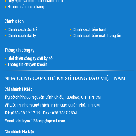
Quy định và hình thức thanh toán
Hướng dẫn mua hàng
Chính sách
Chính sách đổi trả
Chính sách bảo hành
Chính sách đại lý
Chính sách bảo mật thông tin
Thông tin công ty
Giới thiệu công ty chữ ký số
Thông tin chuyển khoản
NHÀ CUNG CẤP
CHỮ KÝ SỐ
HÀNG ĐẦU VIỆT NAM
Chi nhánh HCM
:
Trụ sở chính
: 60 Nguyễn Đình Chiểu, P.Đakao, Q.1, TPHCM
VPĐD
: 14 Phạm Quý Thích, P.Tân Quý, Q.Tân Phú, TPHCM
Tel
: (028) 38 12 17 19 Fax : 028 3847 2604
Email
: chukyso.123corp@gmail.com
Chi nhánh Hà Nội
: