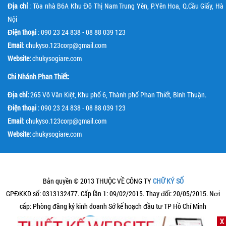
Địa chỉ
: Tòa nhà B6A Khu Đô Thị Nam Trung Yên, P.Yên Hoa, Q.Cầu Giấy, Hà
Nội
Điện thoại
: 090 23 24 838 - 08 88 039 123
Email
: chukyso.123corp@gmail.com
Website:
chukysogiare.com
Chi Nhánh Phan Thiết:
Địa chỉ:
265 Võ Văn Kiệt, Khu phố 6, Thành phố Phan Thiết, Bình Thuận.
Điện thoại
: 090 23 24 838 - 08 88 039 123
Email
: chukyso.123corp@gmail.com
Website:
chukysogiare.com
Bản quyền © 2013 THUỘC VỀ CÔNG TY
CHỮ KÝ SỐ
GPĐKKD số: 0313132477. Cấp lần 1: 09/02/2015. Thay đổi: 20/05/2015. Nơi
cấp: Phòng đăng ký kinh doanh Sở kế hoạch đầu tư TP Hồ Chí Minh
X