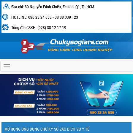
Địa chỉ: 60 Nguyễn Đình Chiểu, Đakao, Q1, Tp.HCM
HOTLINE: 090 23 24 838 - 08 88 039 123
Tổng đài CSKH: (028) 38 12 17 19
Home
MỞ RỘNG ỨNG DỤNG CHỮ KÝ SỐ VÀO DỊCH VỤ Y TẾ