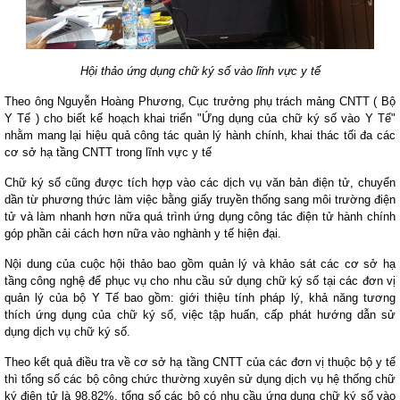
Hội thảo ứng dụng chữ ký số vào lĩnh vực y tế
Theo ông Nguyễn Hoàng Phương, Cục trưởng phụ trách mảng CNTT ( Bộ
Y Tế ) cho biết kế hoạch khai triển "Ứng dụng của chữ ký số vào Y Tế"
nhằm mang lại hiệu quả công tác quản lý hành chính, khai thác tối đa các
cơ sở hạ tầng CNTT trong lĩnh vực y tế
Chữ ký số cũng được tích hợp vào các dịch vụ văn bản điện tử, chuyển
dần từ phương thức làm việc bằng giấy truyền thống sang môi trường điện
tử và làm nhanh hơn nữa quá trình ứng dụng công tác điện tử hành chính
góp phần cải cách hơn nữa vào nghành y tế hiện đại.
Nội dung của cuộc hội thảo bao gồm quản lý và khảo sát các cơ sở hạ
tầng công nghệ để phục vụ cho nhu cầu sử dụng chữ ký số tại các đơn vị
quản lý của bộ Y Tế bao gồm: giới thiệu tính pháp lý, khả năng tương
thích ứng dụng của chữ ký số, việc tập huấn, cấp phát hướng dẫn sử
dụng dịch vụ chữ ký số.
Theo kết quả điều tra về cơ sở hạ tầng CNTT của các đơn vị thuộc bộ y tế
thì tổng số các bộ công chức thường xuyên sử dụng dịch vụ hệ thống chữ
ký điện tử là 98,82%, tổng số các bộ có nhu cầu ứng dụng chữ ký số vào