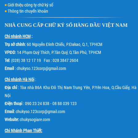
Giới thiệu công ty chữ ký số
Thông tin chuyển khoản
NHÀ CUNG CẤP
CHỮ KÝ SỐ
HÀNG ĐẦU VIỆT NAM
Chi nhánh HCM
:
Trụ sở chính
: 60 Nguyễn Đình Chiểu, P.Đakao, Q.1, TPHCM
VPĐD
: 14 Phạm Quý Thích, P.Tân Quý, Q.Tân Phú, TPHCM
Tel
: (028) 38 12 17 19 Fax : 028 3847 2604
Email
: chukyso.123corp@gmail.com
Chi nhánh Hà Nội
:
Địa chỉ
: Tòa nhà B6A Khu Đô Thị Nam Trung Yên, P.Yên Hoa, Q.Cầu Giấy, Hà
Nội
Điện thoại
: 090 23 24 838 - 08 88 039 123
Email
: chukyso.123corp@gmail.com
Website:
chukysogiare.com
Chi Nhánh Phan Thiết: