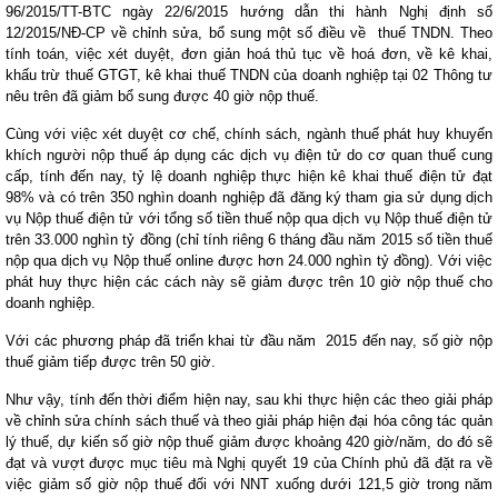
96/2015/TT-BTC ngày 22/6/2015 hướng dẫn thi hành Nghị định số
12/2015/NĐ-CP về chỉnh sửa, bổ sung một số điều về thuế TNDN. Theo
tính toán, việc xét duyệt, đơn giản hoá thủ tục về hoá đơn, về kê khai,
khấu trừ thuế GTGT, kê khai thuế TNDN của doanh nghiệp tại 02 Thông tư
nêu trên đã giảm bổ sung được 40 giờ nộp thuế.
Cùng với việc xét duyệt cơ chế, chính sách, ngành thuế phát huy khuyến
khích người nộp thuế áp dụng các dịch vụ điện tử do cơ quan thuế cung
cấp, tính đến nay, tỷ lệ doanh nghiệp thực hiện kê khai thuế điện tử đạt
98% và có trên 350 nghìn doanh nghiệp đã đăng ký tham gia sử dụng dịch
vụ Nộp thuế điện tử với tổng số tiền thuế nộp qua dịch vụ Nộp thuế điện tử
trên 33.000 nghìn tỷ đồng (chỉ tính riêng 6 tháng đầu năm 2015 số tiền thuế
nộp qua dịch vụ Nộp thuế online được hơn 24.000 nghìn tỷ đồng). Với việc
phát huy thực hiện các cách này sẽ giảm được trên 10 giờ nộp thuế cho
doanh nghiệp.
Với các phương pháp đã triển khai từ đầu năm 2015 đến nay, số giờ nộp
thuế giảm tiếp được trên 50 giờ.
Như vậy, tính đến thời điểm hiện nay, sau khi thực hiện các theo giải pháp
về chỉnh sửa chính sách thuế và theo giải pháp hiện đại hóa công tác quản
lý thuế, dự kiến số giờ nộp thuế giảm được khoảng 420 giờ/năm, do đó sẽ
đạt và vượt được mục tiêu mà Nghị quyết 19 của Chính phủ đã đặt ra về
việc giảm số giờ nộp thuế đối với NNT xuống dưới 121,5 giờ trong năm