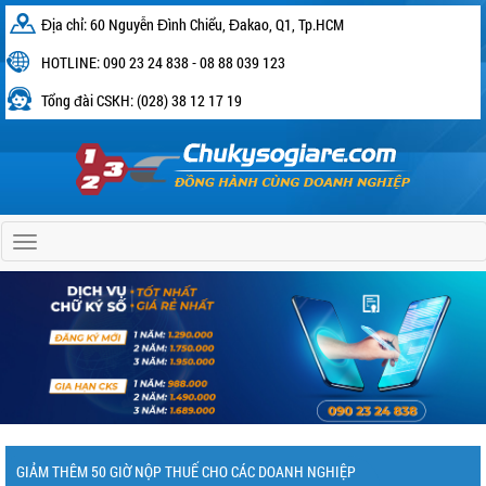
Địa chỉ: 60 Nguyễn Đình Chiểu, Đakao, Q1, Tp.HCM
HOTLINE: 090 23 24 838 - 08 88 039 123
Tổng đài CSKH: (028) 38 12 17 19
Home
GIẢM THÊM 50 GIỜ NỘP THUẾ CHO CÁC DOANH NGHIỆP