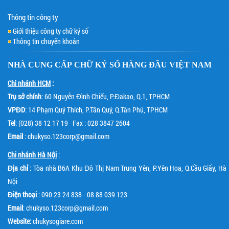
Thông tin công ty
Giới thiệu công ty chữ ký số
Thông tin chuyển khoản
NHÀ CUNG CẤP
CHỮ KÝ SỐ
HÀNG ĐẦU VIỆT NAM
Chi nhánh HCM
:
Trụ sở chính
: 60 Nguyễn Đình Chiểu, P.Đakao, Q.1, TPHCM
VPĐD
: 14 Phạm Quý Thích, P.Tân Quý, Q.Tân Phú, TPHCM
Tel
: (028) 38 12 17 19 Fax : 028 3847 2604
Email
: chukyso.123corp@gmail.com
Chi nhánh Hà Nội
:
Địa chỉ
: Tòa nhà B6A Khu Đô Thị Nam Trung Yên, P.Yên Hoa, Q.Cầu Giấy, Hà
Nội
Điện thoại
: 090 23 24 838 - 08 88 039 123
Email
: chukyso.123corp@gmail.com
Website:
chukysogiare.com