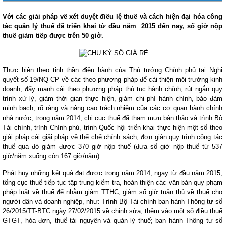
Với các giải pháp về xét duyệt điều lệ thuế và cách hiện đại hóa công
tác quản lý thuế đã triển khai từ đầu năm 2015 đến nay, số giờ nộp
thuế giảm tiếp được trên 50 giờ.
Thực hiện theo tinh thần điều hành của Thủ tướng Chính phủ tại Nghị
quyết số 19/NQ-CP về các theo phương pháp để cải thiện môi trường kinh
doanh, đẩy mạnh cải theo phương pháp thủ tục hành chính, rút ngắn quy
trình xử lý, giảm thời gian thực hiện, giảm chi phí hành chính, bảo đảm
minh bạch, rõ ràng và nâng cao trách nhiệm của các cơ quan hành chính
nhà nước, trong năm 2014, chi cục thuế đã tham mưu bản thảo và trình Bộ
Tài chính, trình Chính phủ, trình Quốc hội triển khai thực hiện một số theo
giải pháp cải giải pháp về thể chế chính sách, đơn giản quy trình công tác
thuế qua đó giảm được 370 giờ nộp thuế (đưa số giờ nộp thuế từ 537
giờ/năm xuống còn 167 giờ/năm).
Phát huy những kết quả đạt được trong năm 2014, ngay từ đầu năm 2015,
tổng cục thuế tiếp tục tập trung kiểm tra, hoàn thiện các văn bản quy phạm
pháp luật về thuế để nhằm giảm TTHC, giảm số giờ tuân thủ về thuế cho
người dân và doanh nghiệp, như: Trình Bộ Tài chính ban hành Thông tư số
26/2015/TT-BTC ngày 27/02/2015 về chỉnh sửa, thêm vào một số điều thuế
GTGT, hóa đơn, thuế tài nguyên và quản lý thuế; ban hành Thông tư số