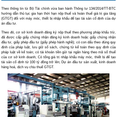
Theo thông tin từ Bộ Tài chính vừa ban hành Thông tư 134/2014/TT-BTC
hướng dẫn thủ tục gia hạn thời hạn nộp thuế và hoàn thuế giá trị gia tăng
(GTGT) đối với máy móc, thiết bị nhập khẩu để tạo tài sản cố định của dự
án đầu tư.
Theo đó, cơ sở kinh doanh đăng ký nộp thuế theo phương pháp khấu trừ,
đã được cấp giấy chứng nhận đăng ký kinh doanh hoặc giấy chứng nhận
đầu tư, giấy phép đầu tư (giấy phép hành nghề); có con dấu theo đúng quy
định của pháp luật, lưu giữ sổ sách, chứng từ kế toán theo quy định của
pháp luật về kế toán; có tài khoản tiền gửi tại ngân hàng theo mã số thuế
của cơ sở kinh doanh; Có tổng giá trị nhập khẩu máy móc, thiết bị để tạo
tài sản cố định từ 100 tỷ đồng trở lên; Dự án đầu tư sản xuất, kinh doanh
hàng hoá, dịch vụ chịu thuế GTGT.