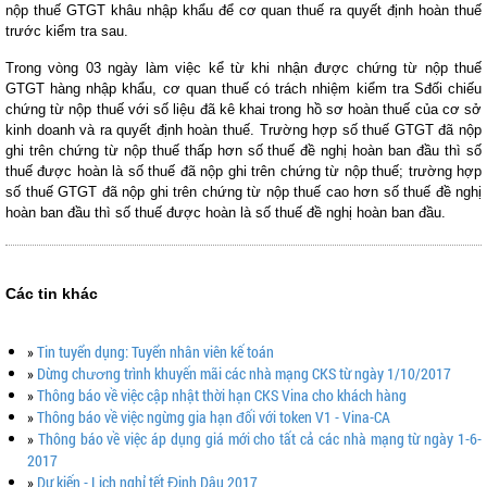
nộp thuế GTGT khâu nhập khẩu để cơ quan thuế ra quyết định hoàn thuế
trước kiểm tra sau.
Trong vòng 03 ngày làm việc kể từ khi nhận được chứng từ nộp thuế
GTGT hàng nhập khẩu, cơ quan thuế có trách nhiệm kiểm tra Sđối chiếu
chứng từ nộp thuế với số liệu đã kê khai trong hồ sơ hoàn thuế của cơ sở
kinh doanh và ra quyết định hoàn thuế. Trường hợp số thuế GTGT đã nộp
ghi trên chứng từ nộp thuế thấp hơn số thuế đề nghị hoàn ban đầu thì số
thuế được hoàn là số thuế đã nộp ghi trên chứng từ nộp thuế; trường hợp
số thuế GTGT đã nộp ghi trên chứng từ nộp thuế cao hơn số thuế đề nghị
hoàn ban đầu thì số thuế được hoàn là số thuế đề nghị hoàn ban đầu.
Các tin khác
»
Tin tuyển dụng: Tuyển nhân viên kế toán
»
Dừng chương trình khuyến mãi các nhà mạng CKS từ ngày 1/10/2017
»
Thông báo về việc cập nhật thời hạn CKS Vina cho khách hàng
»
Thông báo về việc ngừng gia hạn đối với token V1 - Vina-CA
»
Thông báo về việc áp dụng giá mới cho tất cả các nhà mạng từ ngày 1-6-
2017
»
Dự kiến - Lịch nghỉ tết Đinh Dậu 2017