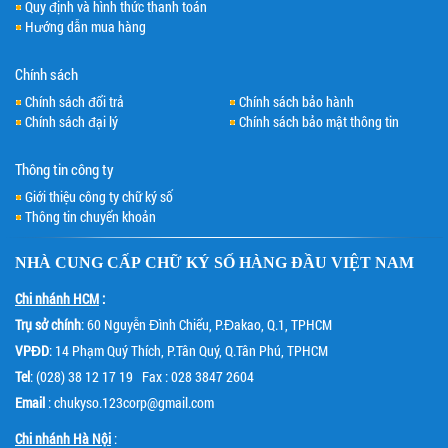
Quy định và hình thức thanh toán
Hướng dẫn mua hàng
Chính sách
Chính sách đổi trả
Chính sách bảo hành
Chính sách đại lý
Chính sách bảo mật thông tin
Thông tin công ty
Giới thiệu công ty chữ ký số
Thông tin chuyển khoản
NHÀ CUNG CẤP
CHỮ KÝ SỐ
HÀNG ĐẦU VIỆT NAM
Chi nhánh HCM
:
Trụ sở chính
: 60 Nguyễn Đình Chiểu, P.Đakao, Q.1, TPHCM
VPĐD
: 14 Phạm Quý Thích, P.Tân Quý, Q.Tân Phú, TPHCM
Tel
: (028) 38 12 17 19 Fax : 028 3847 2604
Email
: chukyso.123corp@gmail.com
Chi nhánh Hà Nội
: