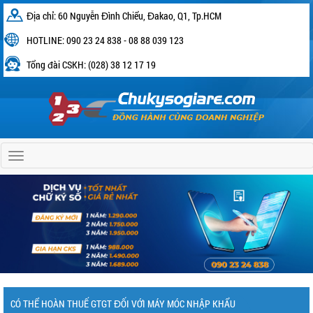
Địa chỉ: 60 Nguyễn Đình Chiểu, Đakao, Q1, Tp.HCM
HOTLINE: 090 23 24 838 - 08 88 039 123
Tổng đài CSKH: (028) 38 12 17 19
Home
CÓ THỂ HOÀN THUẾ GTGT ĐỐI VỚI MÁY MÓC NHẬP KHẨU