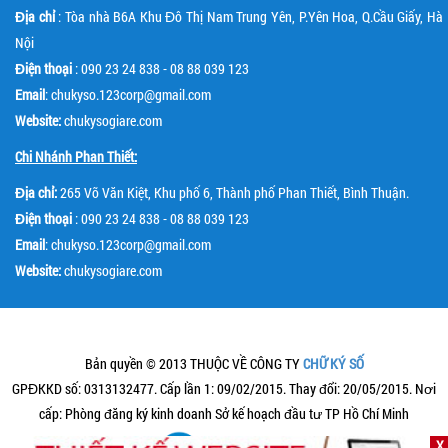
Địa chỉ
: Tòa nhà B6A Khu Đô Thị Nam Trung Yên, P.Yên Hoa, Q.Cầu Giấy, Hà
Nội
Điện thoại
: 090 23 24 838 - 08 88 039 123
Email
: chukyso.123corp@gmail.com
Website:
chukysogiare.com
Chi Nhánh Phan Thiết:
Địa chỉ:
265 Võ Văn Kiệt, Khu phố 6, Thành phố Phan Thiết, Bình Thuận.
Điện thoại
: 090 23 24 838 - 08 88 039 123
Email
: chukyso.123corp@gmail.com
Website:
chukysogiare.com
Bản quyền © 2013 THUỘC VỀ CÔNG TY
CHỮ KÝ SỐ
GPĐKKD số: 0313132477. Cấp lần 1: 09/02/2015. Thay đổi: 20/05/2015. Nơi
cấp: Phòng đăng ký kinh doanh Sở kế hoạch đầu tư TP Hồ Chí Minh
X