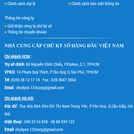
Chính sách đại lý
Chính sách bảo mật thông tin
Thông tin công ty
Giới thiệu công ty chữ ký số
Thông tin chuyển khoản
NHÀ CUNG CẤP
CHỮ KÝ SỐ
HÀNG ĐẦU VIỆT NAM
Chi nhánh HCM
:
Trụ sở chính
: 60 Nguyễn Đình Chiểu, P.Đakao, Q.1, TPHCM
VPĐD
: 14 Phạm Quý Thích, P.Tân Quý, Q.Tân Phú, TPHCM
Tel
: (028) 38 12 17 19 Fax : 028 3847 2604
Email
: chukyso.123corp@gmail.com
Chi nhánh Hà Nội
:
Địa chỉ
: Tòa nhà B6A Khu Đô Thị Nam Trung Yên, P.Yên Hoa, Q.Cầu Giấy, Hà
Nội
Điện thoại
: 090 23 24 838 - 08 88 039 123
Email
: chukyso.123corp@gmail.com