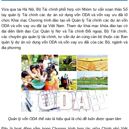
Vừa qua tại Hà Nội, Bộ Tài chính phối hợp với Nhóm tư vấn soạn thảo Sổ
tay quản lý Tài chính các dự án sử dụng vốn ODA và vốn vay ưu đãi tổ
chức Khai mạc Chương trình đào tạo về Quản lý Tài chính các dự án vốn
ODA và vốn vay ưu đãi tại Việt Nam. Tham dự khai mạc khóa đào tạo có
đại diện lãnh đạo Cục Quản lý Nợ và Tài chính Đối ngoại, Bộ Tài chính,
các chuyên gia quản lý tài chính, tư vấn dự án cùng cán bộ thuộc các Ban
quản lý dự án sử dụng vốn ODA và vốn vay ưu đãi của các Bộ, ngành và
địa phương
Quản lý vốn ODA thế nào là hiệu quả là chủ đề luôn được quan tâm
Đây là hoạt động nằm trong Chương trình hợp tác giữa Chính phủ Việt