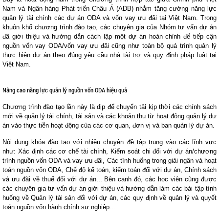
Nam và Ngân hàng Phát triển Châu Á (ADB) nhằm tăng cường năng lực
quản lý tài chính các dự án ODA và vốn vay ưu đãi tại Việt Nam. Trong
khuôn khổ chương trình đào tạo, các chuyên gia của Nhóm tư vấn dự án
đã giới thiệu và hướng dẫn cách lập một dự án hoàn chỉnh để tiếp cận
nguồn vốn vay ODA/vốn vay ưu đãi cũng như toàn bộ quá trình quản lý
thực hiện dự án theo đúng yêu cầu nhà tài trợ và quy định pháp luật tại
Việt Nam.
Nâng cao năng lực quản lý nguồn vốn ODA hiệu quả
Chương trình đào tạo lần này là dịp để chuyển tải kịp thời các chính sách
mới về quản lý tài chính, tài sản và các khoản thu từ hoạt động quản lý dự
án vào thực tiễn hoạt động của các cơ quan, đơn vị và ban quản lý dự án.
Nội dung khóa đào tạo với nhiều chuyên đề tập trung vào các lĩnh vực
như: Xác định các cơ chế tài chính, Kiểm soát chi đối với dự án/chương
trình nguồn vốn ODA và vay ưu đãi, Các tình huống trong giải ngân và hoạt
toán nguồn vốn ODA, Chế độ kế toán, kiểm toán đối với dự án, Chính sách
và ưu đãi về thuế đối với dự án... Bên cạnh đó, các học viên cũng được
các chuyên gia tư vấn dự án giới thiệu và hướng dẫn làm các bài tập tình
huống về Quản lý tài sản đối với dự án, các quy định về quản lý và quyết
toán nguồn vốn hành chính sự nghiệp...