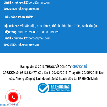
Email
: chukyso.123corp@gmail.com
Website:
chukysogiare.com
Chi Nhánh Phan Thiết:
Địa chỉ:
265 Võ Văn Kiệt, Khu phố 6, Thành phố Phan Thiết, Bình Thuận.
Điện thoại
: 090 23 24 838 - 08 88 039 123
Email
: chukyso.123corp@gmail.com
Website:
chukysogiare.com
Bản quyền © 2013 THUỘC VỀ CÔNG TY
CHỮ KÝ SỐ
GPĐKKD số: 0313132477. Cấp lần 1: 09/02/2015. Thay đổi: 20/05/2015. Nơi
cấp: Phòng đăng ký kinh doanh Sở kế hoạch đầu tư TP Hồ Chí Minh
Mua chữ ký số