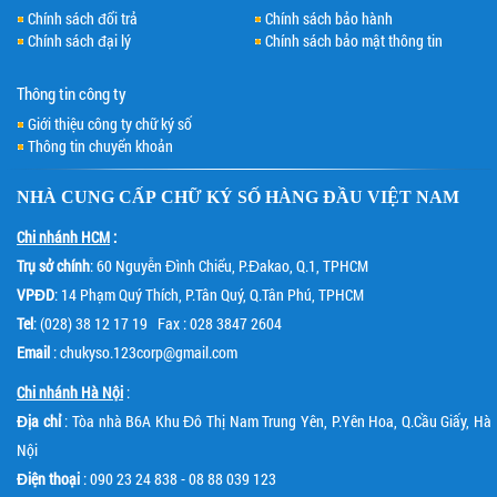
Chính sách đổi trả
Chính sách bảo hành
Chính sách đại lý
Chính sách bảo mật thông tin
Thông tin công ty
Giới thiệu công ty chữ ký số
Thông tin chuyển khoản
NHÀ CUNG CẤP
CHỮ KÝ SỐ
HÀNG ĐẦU VIỆT NAM
Chi nhánh HCM
:
Trụ sở chính
: 60 Nguyễn Đình Chiểu, P.Đakao, Q.1, TPHCM
VPĐD
: 14 Phạm Quý Thích, P.Tân Quý, Q.Tân Phú, TPHCM
Tel
: (028) 38 12 17 19 Fax : 028 3847 2604
Email
: chukyso.123corp@gmail.com
Chi nhánh Hà Nội
:
Địa chỉ
: Tòa nhà B6A Khu Đô Thị Nam Trung Yên, P.Yên Hoa, Q.Cầu Giấy, Hà
Nội
Điện thoại
: 090 23 24 838 - 08 88 039 123