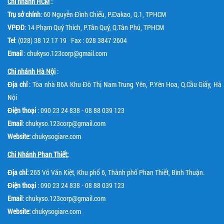
Chi nhánh HCM
:
Trụ sở chính
: 60 Nguyễn Đình Chiểu, P.Đakao, Q.1, TPHCM
VPĐD
: 14 Phạm Quý Thích, P.Tân Quý, Q.Tân Phú, TPHCM
Tel
: (028) 38 12 17 19 Fax : 028 3847 2604
Email
: chukyso.123corp@gmail.com
Chi nhánh Hà Nội
:
Địa chỉ
: Tòa nhà B6A Khu Đô Thị Nam Trung Yên, P.Yên Hoa, Q.Cầu Giấy, Hà
Nội
Điện thoại
: 090 23 24 838 - 08 88 039 123
Email
: chukyso.123corp@gmail.com
Website:
chukysogiare.com
Chi Nhánh Phan Thiết:
Địa chỉ:
265 Võ Văn Kiệt, Khu phố 6, Thành phố Phan Thiết, Bình Thuận.
Điện thoại
: 090 23 24 838 - 08 88 039 123
Email
: chukyso.123corp@gmail.com
Website:
chukysogiare.com