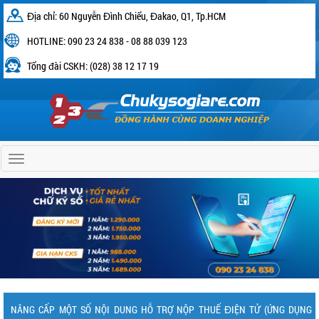
Địa chỉ: 60 Nguyễn Đình Chiểu, Đakao, Q1, Tp.HCM
HOTLINE: 090 23 24 838 - 08 88 039 123
Tổng đài CSKH: (028) 38 12 17 19
Home
NÂNG CẤP MỘT SỐ NỘI DUNG HỖ TRỢ NỘP THUẾ ĐIỆN TỬ (ỨNG DỤNG