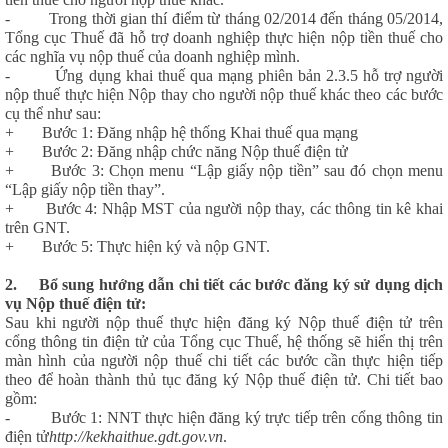
- Trong thời gian thí điểm từ tháng 02/2014 đến tháng 05/2014,
Tổng cục Thuế đã hỗ trợ doanh nghiệp thực hiện nộp tiền thuế cho
các nghĩa vụ nộp thuế của doanh nghiệp mình.
- Ứng dụng khai thuế qua mạng phiên bản 2.3.5 hỗ trợ người
nộp thuế thực hiện Nộp thay cho người nộp thuế khác theo các bước
cụ thể như sau:
+ Bước 1: Đăng nhập hệ thống Khai thuế qua mạng
+ Bước 2: Đăng nhập chức năng Nộp thuế điện tử
+ Bước 3: Chọn menu “Lập giấy nộp tiền” sau đó chọn menu
“Lập giấy nộp tiền thay”.
+ Bước 4: Nhập MST của người nộp thay, các thông tin kê khai
trên GNT.
+ Bước 5: Thực hiện ký và nộp GNT.
2.
Bổ sung hướng dẫn chi tiết các bước đăng ký sử dụng dịch
vụ Nộp thuế điện tử:
Sau khi người nộp thuế thực hiện đăng ký Nộp thuế điện tử trên
cổng thông tin điện tử của Tổng cục Thuế, hệ thống sẽ hiển thị trên
màn hình của người nộp thuế chi tiết các bước cần thực hiện tiếp
theo để hoàn thành thủ tục đăng ký Nộp thuế điện tử. Chi tiết bao
gồm:
- Bước 1: NNT thực hiện đăng ký trực tiếp trên cổng thông tin
điện tử
http://kekhaithue.gdt.gov.vn
.