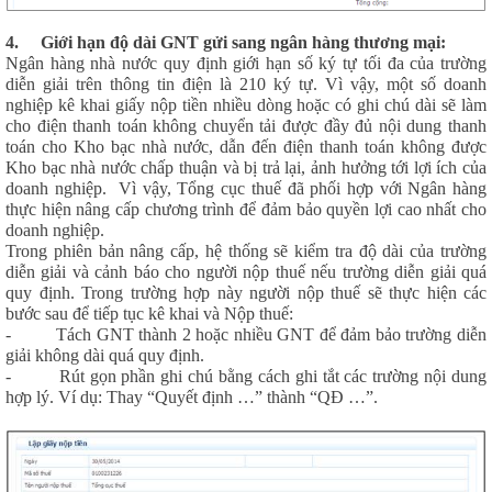
4.
Giới hạn độ dài GNT gửi sang ngân hàng thương mại:
Ngân hàng nhà nước quy định giới hạn số ký tự tối đa của trường
diễn giải trên thông tin điện là 210 ký tự. Vì vậy, một số doanh
nghiệp kê khai giấy nộp tiền nhiều dòng hoặc có ghi chú dài sẽ làm
cho điện thanh toán không chuyển tải được đầy đủ nội dung thanh
toán cho Kho bạc nhà nước, dẫn đến điện thanh toán không được
Kho bạc nhà nước chấp thuận và bị trả lại, ảnh hưởng tới lợi ích của
doanh nghiệp. Vì vậy, Tổng cục thuế đã phối hợp với Ngân hàng
thực hiện nâng cấp chương trình để đảm bảo quyền lợi cao nhất cho
doanh nghiệp.
Trong phiên bản nâng cấp, hệ thống sẽ kiểm tra độ dài của trường
diễn giải và cảnh báo cho người nộp thuế nếu trường diễn giải quá
quy định. Trong trường hợp này người nộp thuế sẽ thực hiện các
bước sau để tiếp tục kê khai và Nộp thuế:
- Tách GNT thành 2 hoặc nhiều GNT để đảm bảo trường diễn
giải không dài quá quy định.
- Rút gọn phần ghi chú bằng cách ghi tắt các trường nội dung
hợp lý. Ví dụ: Thay “Quyết định …” thành “QĐ …”.