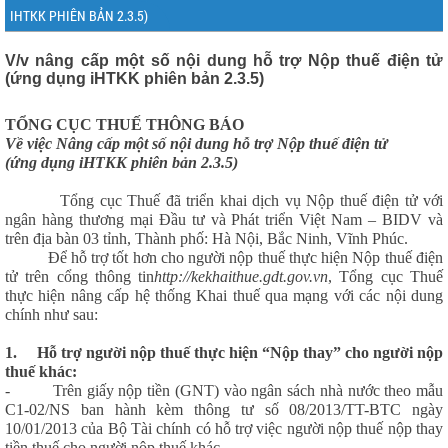
IHTKK PHIÊN BẢN 2.3.5)
V/v nâng cấp một số nội dung hỗ trợ Nộp thuế điện tử
(ứng dụng iHTKK phiên bản 2.3.5)
TỔNG CỤC THUẾ THÔNG BÁO
Về việc Nâng cấp một số nội dung hỗ trợ Nộp thuế điện tử
(ứng dụng iHTKK phiên bản 2.3.5)
Tổng cục Thuế đã triển khai dịch vụ Nộp thuế điện tử với
ngân hàng thương mại Đầu tư và Phát triển Việt Nam – BIDV và
trên địa bàn 03 tỉnh, Thành phố: Hà Nội, Bắc Ninh, Vĩnh Phúc.
Để hỗ trợ tốt hơn cho người nộp thuế thực hiện Nộp thuế điện
tử trên cổng thông tin
http://kekhaithue.gdt.gov.vn
, Tổng cục Thuế
thực hiện nâng cấp hệ thống Khai thuế qua mạng với các nội dung
chính như sau:
1.
Hỗ trợ người nộp thuế thực hiện “Nộp thay” cho người nộp
thuế khác:
- Trên giấy nộp tiền (GNT) vào ngân sách nhà nước theo mẫu
C1-02/NS ban hành kèm thông tư số 08/2013/TT-BTC ngày
10/01/2013 của Bộ Tài chính có hỗ trợ việc người nộp thuế nộp thay
tiền thuế cho người nộp thuế khác.