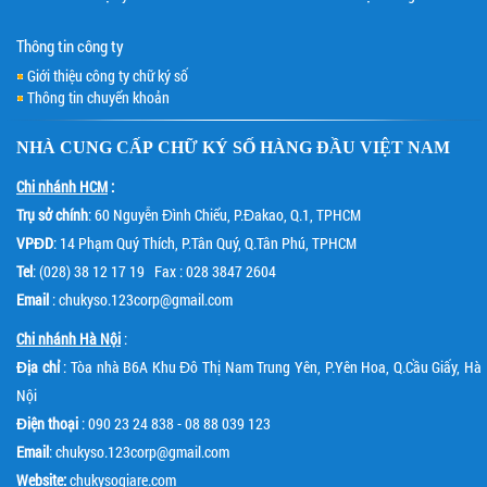
Thông tin công ty
Giới thiệu công ty chữ ký số
Thông tin chuyển khoản
NHÀ CUNG CẤP
CHỮ KÝ SỐ
HÀNG ĐẦU VIỆT NAM
Chi nhánh HCM
:
Trụ sở chính
: 60 Nguyễn Đình Chiểu, P.Đakao, Q.1, TPHCM
VPĐD
: 14 Phạm Quý Thích, P.Tân Quý, Q.Tân Phú, TPHCM
Tel
: (028) 38 12 17 19 Fax : 028 3847 2604
Email
: chukyso.123corp@gmail.com
Chi nhánh Hà Nội
:
Địa chỉ
: Tòa nhà B6A Khu Đô Thị Nam Trung Yên, P.Yên Hoa, Q.Cầu Giấy, Hà
Nội
Điện thoại
: 090 23 24 838 - 08 88 039 123
Email
: chukyso.123corp@gmail.com
Website:
chukysogiare.com