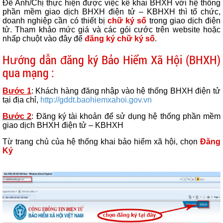
Để Anh/Chị thực hiện được việc kê khai BHXH với hệ thống
phần mềm giao dịch BHXH điện tử – KBHXH thì tổ chức,
doanh nghiệp cần có thiết bị
chữ ký số
trong giao dịch điện
tử. Tham khảo mức giá và các gói cước trên website hoặc
nhấp chuột vào đây để
đăng ký chữ ký số
.
Hướng dẫn đăng ký Bảo Hiểm Xã Hội (BHXH)
qua mạng :
Bước 1
: Khách hàng đăng nhập vào hệ thống BHXH điện tử
tại địa chỉ,
http://gddt.baohiemxahoi.gov.vn
Bước 2
: Đăng ký tài khoản để sử dụng hệ thống phần mềm
giao dịch BHXH điện tử – KBHXH
Từ trang chủ của hệ thống khai bảo hiểm xã hội, chọn
Đăng
Ký