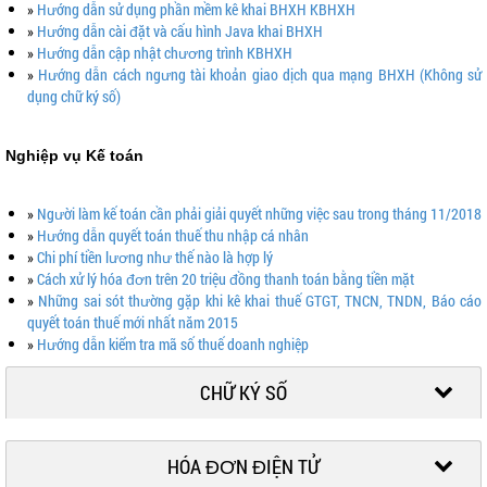
»
Hướng dẫn sử dụng phần mềm kê khai BHXH KBHXH
»
Hướng dẫn cài đặt và cấu hình Java khai BHXH
»
Hướng dẫn cập nhật chương trình KBHXH
»
Hướng dẫn cách ngưng tài khoản giao dịch qua mạng BHXH (Không sử
dụng chữ ký số)
Nghiệp vụ Kế toán
»
Người làm kế toán cần phải giải quyết những việc sau trong tháng 11/2018
»
Hướng dẫn quyết toán thuế thu nhập cá nhân
»
Chi phí tiền lương như thế nào là hợp lý
»
Cách xử lý hóa đơn trên 20 triệu đồng thanh toán bằng tiền mặt
»
Những sai sót thường gặp khi kê khai thuế GTGT, TNCN, TNDN, Báo cáo
quyết toán thuế mới nhất năm 2015
»
Hướng dẫn kiểm tra mã số thuế doanh nghiệp
CHỮ KÝ SỐ
HÓA ĐƠN ĐIỆN TỬ