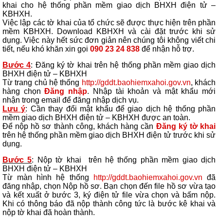
khai cho hệ thống phần mềm giao dịch BHXH điện tử –
KBHXH.
Việc lập các tờ khai của tổ chức sẽ được thực hiện trên phần
mềm KBHXH. Download KBHXH và cài đặt trước khi sử
dụng. Việc này hết sức đơn giản nên chúng tôi không viết chi
tiết, nếu khó khăn xin gọi
090 23 24 838
để nhận hỗ trợ.
Bước 4
: Đăng ký tờ khai trên hệ thống phần mềm giao dịch
BHXH điện tử – KBHXH
Từ trang chủ hệ thống
http://gddt.baohiemxahoi.gov.vn
, khách
hàng chọn
Đăng nhập
. Nhập tài khoản và mật khẩu mới
nhận trong email để đăng nhập dịch vụ.
Lưu ý
: Cần thay đổi mật khẩu để giao dịch hệ thống phần
mềm giao dịch BHXH điện tử – KBHXH được an toàn.
Để nộp hồ sơ thành công, khách hàng cần
Đăng ký tờ khai
trên hệ thống phần mềm giao dịch BHXH điện tử trước khi sử
dụng.
Bước 5
: Nộp tờ khai trên hệ thống phần mềm giao dịch
BHXH điện tử – KBHXH
Từ màn hình hệ thống
http://gddt.baohiemxahoi.gov.vn
đã
đăng nhập, chọn Nộp hồ sơ. Bạn chọn đến file hồ sơ vừa tạo
và kết xuất ở bước 3, ký điện tử file vừa chọn và bấm nộp.
Khi có thông báo đã nộp thành công tức là bước kê khai và
nộp tờ khai đã hoàn thành.