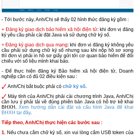
- Tới bước này, Anh/Chị sẽ thấy 02 hình thức đăng ký gồm :
+ Đăng ký giao dịch bảo hiểm xã hội điện tử
: khi đơn vị đăng
ký yêu cầu phải cài đặt Java và sử dụng chữ ký số.
+ Đăng ký giao dịch qua mạng
: khi đơn vị đăng ký không yêu
cầu phải sử dụng chữ ký số nhưng sau khi nộp hồ sơ xong
thì đơn vị phải in hồ sơ giấy gửi tới cơ quan bảo hiểm để đối
chiếu với số liệu mình khai báo.
- Để thực hiện đăng ký Bảo hiểm xã hội điện tử, Doanh
nghiệp cần có đủ 02 điều kiện sau :
Anh/Chị bắt buộc phải có
chữ ký số
.
Máy tính của Anh/Chị phải cài chương trình Java, Anh/Chị
cần lưu ý phải tải về đúng phiên bản Java có hỗ trợ kê khai
BHXH.
Xem hướng dẫn cài đặt và cấu hình Java để khai
BHXH tại đây
.
Tiếp theo, Anh/Chị thực hiện các bước sau :
1.
Nếu chưa cắm
chữ ký số
, xin vui lòng cắm USB token của