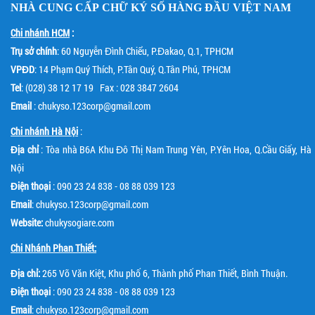
NHÀ CUNG CẤP
CHỮ KÝ SỐ
HÀNG ĐẦU VIỆT NAM
Chi nhánh HCM
:
Trụ sở chính
: 60 Nguyễn Đình Chiểu, P.Đakao, Q.1, TPHCM
VPĐD
: 14 Phạm Quý Thích, P.Tân Quý, Q.Tân Phú, TPHCM
Tel
: (028) 38 12 17 19 Fax : 028 3847 2604
Email
: chukyso.123corp@gmail.com
Chi nhánh Hà Nội
:
Địa chỉ
: Tòa nhà B6A Khu Đô Thị Nam Trung Yên, P.Yên Hoa, Q.Cầu Giấy, Hà
Nội
Điện thoại
: 090 23 24 838 - 08 88 039 123
Email
: chukyso.123corp@gmail.com
Website:
chukysogiare.com
Chi Nhánh Phan Thiết:
Địa chỉ:
265 Võ Văn Kiệt, Khu phố 6, Thành phố Phan Thiết, Bình Thuận.
Điện thoại
: 090 23 24 838 - 08 88 039 123
Email
: chukyso.123corp@gmail.com